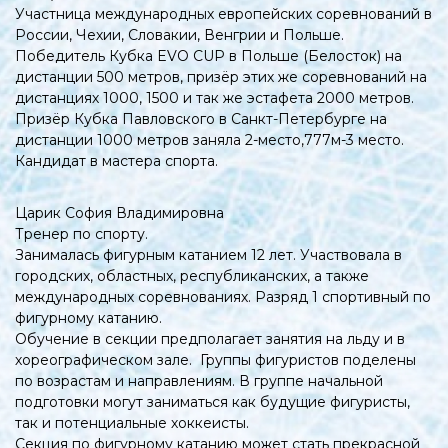
Участница международных европейских соревнований в
России, Чехии, Словакии, Венгрии и Польше.
Победитель Кубка EVO CUP в Польше (Белосток) на
дистанции 500 метров, призёр этих же соревнований на
дистанциях 1000, 1500 и так же эстафета 2000 метров.
Призёр Кубка Павловского в Санкт-Петербурге на
дистанции 1000 метров заняла 2-место,777м-3 место.
Кандидат в мастера спорта.
Царик София Владимировна
Тренер по спорту.
Занималась фигурным катанием 12 лет. Участвовала в
городских, областных, республиканских, а также
международных соревнованиях. Разряд 1 спортивный по
фигурному катанию.
Обучение в секции предполагает занятия на льду и в
хореографическом зале. Группы фигуристов поделены
по возрастам и направлениям. В группе начальной
подготовки могут заниматься как будущие фигуристы,
так и потенциальные хоккеисты.
Секция по фигурному катанию может стать прекрасной