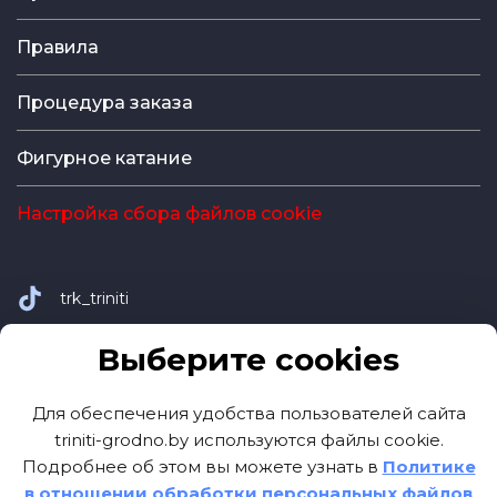
Правила
Процедура заказа
Фигурное катание
Настройка сбора файлов cookie
trk_triniti
Выберите cookies
+375 (29) 311-23-23
Для обеспечения удобства пользователей сайта
Сайт ТРК TRINITI
triniti-grodno.by используются файлы cookie.
Подробнее об этом вы можете узнать в
Политике
в отношении обработки персональных файлов